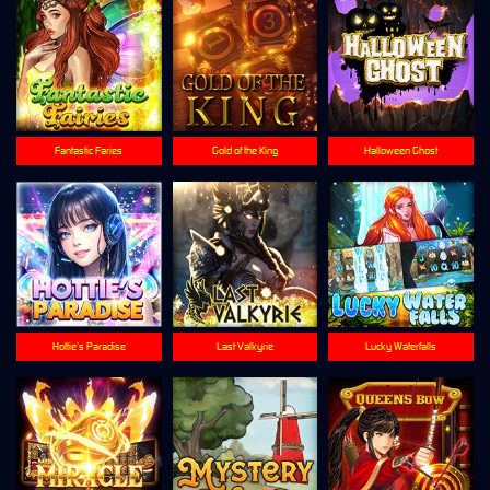
Fantastic Faries
Gold of the King
Halloween Ghost
Hottie’s Paradise
Last Valkyrie
Lucky Waterfalls