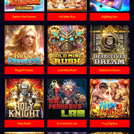
Santa in the Summer
Hot Safari Run
BigBang Spin
Royal Princess
Gold Mine Rush
Detective’s Dream
Holy Knight
Dr.Franken’s Lab
Fury Fighters