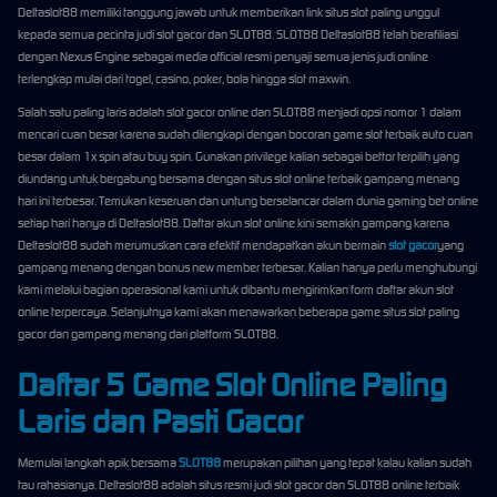
Deltaslot88 memiliki tanggung jawab untuk memberikan link situs slot paling unggul
kepada semua pecinta judi slot gacor dan SLOT88. SLOT88 Deltaslot88 telah berafiliasi
dengan Nexus Engine sebagai media official resmi penyaji semua jenis judi online
terlengkap mulai dari togel, casino, poker, bola hingga slot maxwin.
Salah satu paling laris adalah slot gacor online dan SLOT88 menjadi opsi nomor 1 dalam
mencari cuan besar karena sudah dilengkapi dengan bocoran game slot terbaik auto cuan
besar dalam 1x spin atau buy spin. Gunakan privilege kalian sebagai bettor terpilih yang
diundang untuk bergabung bersama dengan situs slot online terbaik gampang menang
hari ini terbesar. Temukan keseruan dan untung berselancar dalam dunia gaming bet online
setiap hari hanya di Deltaslot88. Daftar akun slot online kini semakin gampang karena
Deltaslot88 sudah merumuskan cara efektif mendapatkan akun bermain
slot gacor
yang
gampang menang dengan bonus new member terbesar. Kalian hanya perlu menghubungi
kami melalui bagian operasional kami untuk dibantu mengirimkan form daftar akun slot
online terpercaya. Selanjutnya kami akan menawarkan beberapa game situs slot paling
gacor dan gampang menang dari platform SLOT88.
Daftar 5 Game Slot Online Paling
Laris dan Pasti Gacor
Memulai langkah apik bersama
SLOT88
merupakan pilihan yang tepat kalau kalian sudah
tau rahasianya. Deltaslot88 adalah situs resmi judi slot gacor dan SLOT88 online terbaik