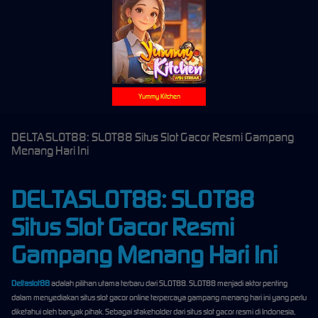
Yummy Kitchen
DELTASLOT88: SLOT88 Situs Slot Gacor Resmi Gampang
Menang Hari Ini
DELTASLOT88: SLOT88
Situs Slot Gacor Resmi
Gampang Menang Hari Ini
Deltaslot88
adalah pilihan utama terbaru dari SLOT88. SLOT88 menjadi aktor penting
dalam menyediakan situs slot gacor online terpercaya gampang menang hari ini yang perlu
diketahui oleh banyak pihak. Sebagai stakeholder dari situs slot gacor resmi di Indonesia,