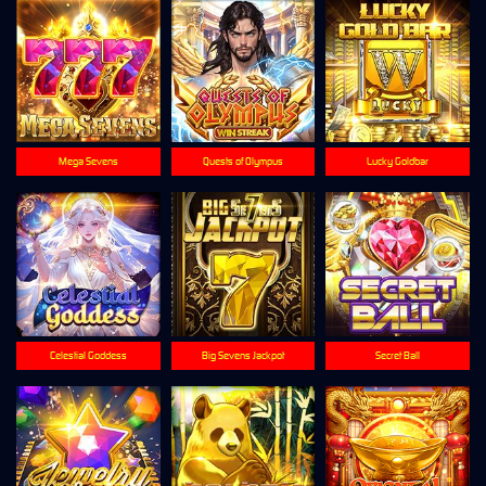
Mega Sevens
Quests of Olympus
Lucky Goldbar
Celestial Goddess
Big Sevens Jackpot
Secret Ball