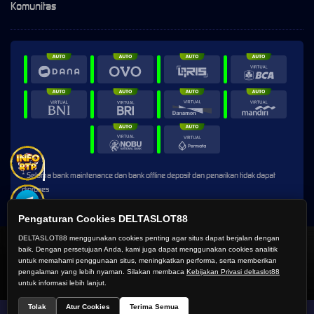
Komunitas
* Selama bank maintenance dan bank offline deposit dan penarikan tidak dapat
diproses
Pengaturan Cookies DELTASLOT88
DELTASLOT88 menggunakan cookies penting agar situs dapat berjalan dengan
baik. Dengan persetujuan Anda, kami juga dapat menggunakan cookies analitik
©2026 DELTASLOT88 menawarkan berbagai macam provider pilihan terbaik dan
untuk memahami penggunaan situs, meningkatkan performa, serta memberikan
didukung oleh Layanan Pelanggan profesional 24/7 yang siap melayani Anda.
pengalaman yang lebih nyaman. Silakan membaca
Kebijakan Privasi deltaslot88
untuk informasi lebih lanjut.
Tolak
Atur Cookies
Terima Semua