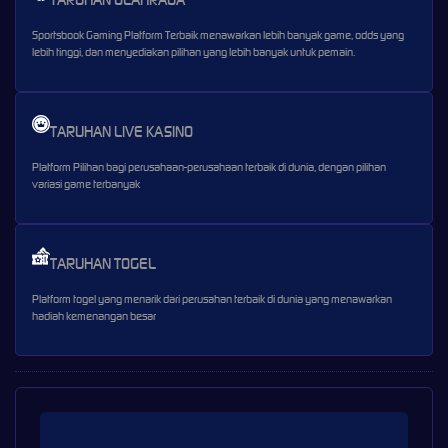
Sportsbook Gaming Platform Terbaik menawarkan lebih banyak game, odds yang
lebih tinggi, dan menyediakan pilihan yang lebih banyak untuk pemain.
TARUHAN LIVE KASINO
Platform Pilihan bagi perusahaan-perusahaan terbaik di dunia, dengan pilihan
variasi game terbanyak
TARUHAN TOGEL
Platform togel yang menarik dari perusahan terbaik di dunia yang menawarkan
hadiah kemenangan besar