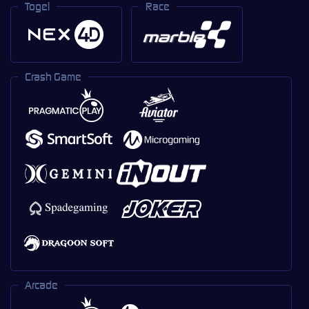
Togel
Race
Crash Game
Arcade