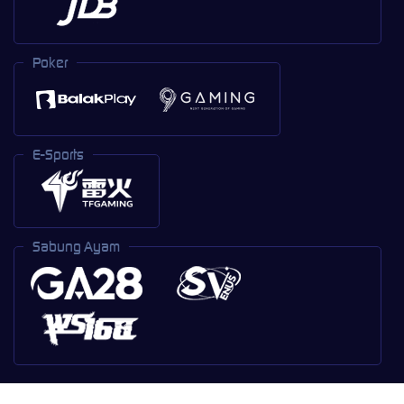
Poker
E-Sports
Sabung Ayam