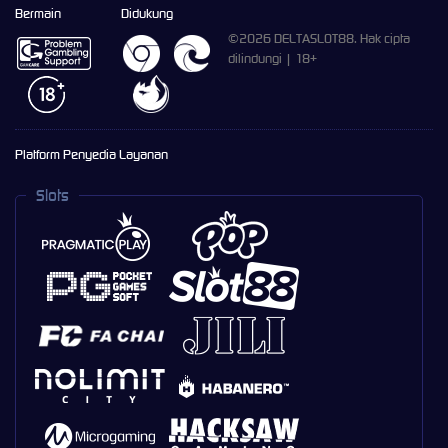
Bermain
Didukung
©2026 DELTASLOT88. Hak cipta
dilindungi | 18+
Platform Penyedia Layanan
Slots