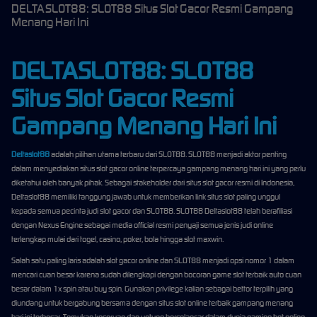
DELTASLOT88: SLOT88 Situs Slot Gacor Resmi Gampang
Menang Hari Ini
DELTASLOT88: SLOT88
Situs Slot Gacor Resmi
Gampang Menang Hari Ini
Deltaslot88
adalah pilihan utama terbaru dari SLOT88. SLOT88 menjadi aktor penting
dalam menyediakan situs slot gacor online terpercaya gampang menang hari ini yang perlu
diketahui oleh banyak pihak. Sebagai stakeholder dari situs slot gacor resmi di Indonesia,
Deltaslot88 memiliki tanggung jawab untuk memberikan link situs slot paling unggul
kepada semua pecinta judi slot gacor dan SLOT88. SLOT88 Deltaslot88 telah berafiliasi
dengan Nexus Engine sebagai media official resmi penyaji semua jenis judi online
terlengkap mulai dari togel, casino, poker, bola hingga slot maxwin.
Salah satu paling laris adalah slot gacor online dan SLOT88 menjadi opsi nomor 1 dalam
mencari cuan besar karena sudah dilengkapi dengan bocoran game slot terbaik auto cuan
besar dalam 1x spin atau buy spin. Gunakan privilege kalian sebagai bettor terpilih yang
diundang untuk bergabung bersama dengan situs slot online terbaik gampang menang