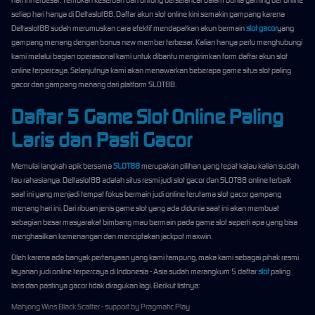
hari ini terbesar. Temukan keseruan dan untung berselancar dalam dunia gaming bet online
setiap hari hanya di Deltaslot88. Daftar akun slot online kini semakin gampang karena
Deltaslot88 sudah merumuskan cara efektif mendapatkan akun bermain
slot gacor
yang
gampang menang dengan bonus new member terbesar. Kalian hanya perlu menghubungi
kami melalui bagian operasional kami untuk dibantu mengirimkan form daftar akun slot
online terpercaya. Selanjutnya kami akan menawarkan beberapa game situs slot paling
gacor dan gampang menang dari platform SLOT88.
Daftar 5 Game Slot Online Paling
Laris dan Pasti Gacor
Memulai langkah apik bersama
SLOT88
merupakan pilihan yang tepat kalau kalian sudah
tau rahasianya. Deltaslot88 adalah situs resmi judi slot gacor dan SLOT88 online terbaik
saat ini yang menjadi tempat fokus bermain judi online terutama slot gacor gampang
menang hari ini. Dari ribuan jenis game slot yang ada didunia saat ini akan membuat
sebagian besar masyarakat bimbang mau bermain pada game slot seperti apa yang bisa
menghasilkan kemenangan dan menciptakan jackpot maxwin.
Oleh karena ada banyak pertanyaan yang kami tampung, maka kami sebagai pihak resmi
layanan judi online terpercaya di Indonesia - Asia sudah merangkum 5 daftar
slot
paling
laris dan pastinya gacor tidak diragukan lagi. Berikut listnya:
Mahjong Wins Black Scatter - support by Pragmatic Play