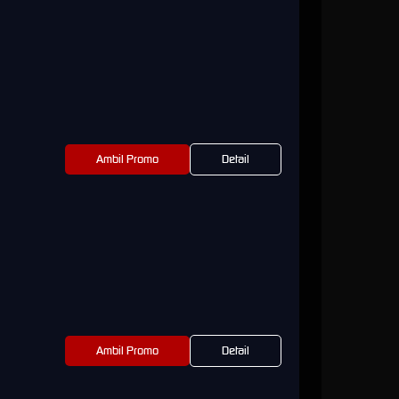
Ambil Promo
Detail
Ambil Promo
Detail