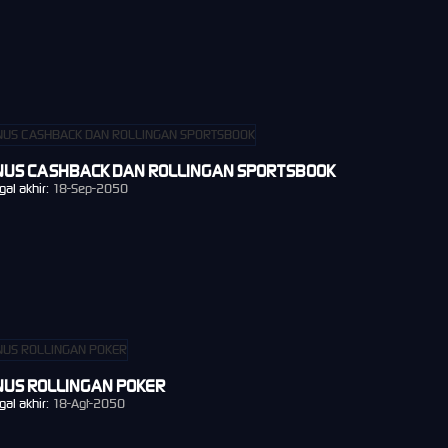
US CASHBACK DAN ROLLINGAN SPORTSBOOK
gal akhir:
18-Sep-2050
US ROLLINGAN POKER
gal akhir:
18-Agt-2050