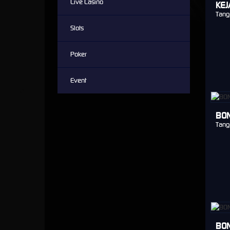
Live Casino
KEJ
Tang
Slots
Poker
Event
BON
Tang
BON