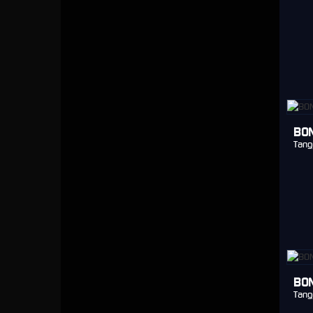
BON
Tang
BON
Tang