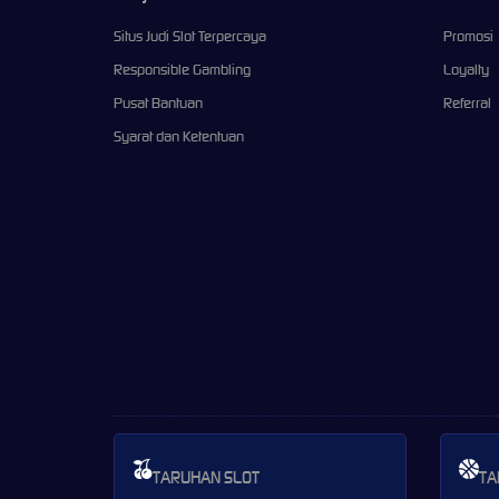
Situs Judi Slot Terpercaya
Promosi
Responsible Gambling
Loyalty
Pusat Bantuan
Referral
Syarat dan Ketentuan
TARUHAN SLOT
TA