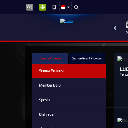
HOT GAMES
S
Semua Promosi
Semua Event Provider
LUC
Semua Promosi
Tang
Member Baru
Spesial
Olahraga