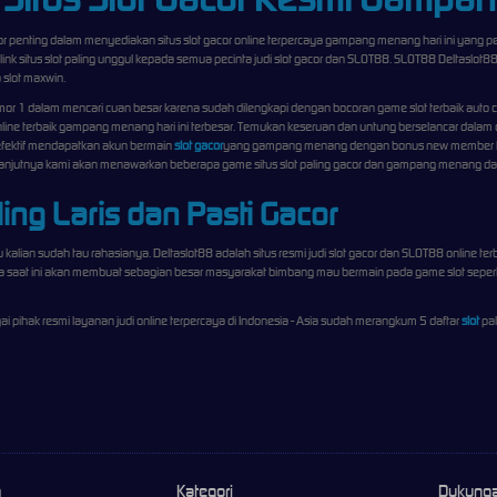
 penting dalam menyediakan situs slot gacor online terpercaya gampang menang hari ini yang perlu
ink situs slot paling unggul kepada semua pecinta judi slot gacor dan SLOT88. SLOT88 Deltaslot88 
a slot maxwin.
nomor 1 dalam mencari cuan besar karena sudah dilengkapi dengan bocoran game slot terbaik auto c
line terbaik gampang menang hari ini terbesar. Temukan keseruan dan untung berselancar dalam dun
efektif mendapatkan akun bermain
slot gacor
yang gampang menang dengan bonus new member terb
 Selanjutnya kami akan menawarkan beberapa game situs slot paling gacor dan gampang menang da
ling Laris dan Pasti Gacor
kalian sudah tau rahasianya. Deltaslot88 adalah situs resmi judi slot gacor dan SLOT88 online terb
dunia saat ini akan membuat sebagian besar masyarakat bimbang mau bermain pada game slot sep
pihak resmi layanan judi online terpercaya di Indonesia - Asia sudah merangkum 5 daftar
slot
pal
m
Kategori
Dukung