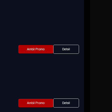
Ambil Promo
Detail
Ambil Promo
Detail