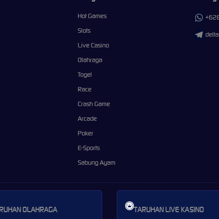
Hot Games
+62
Slots
delta
Live Casino
Olahraga
Togel
Race
Crash Game
Arcade
Poker
E-Sports
Sabung Ayam
RUHAN OLAHRAGA
TARUHAN LIVE KASINO