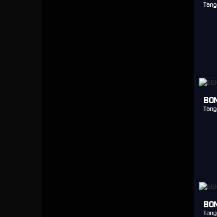
Tang
BO
Tang
BON
Tang