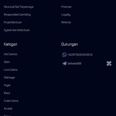
Situs Judi Slot Terpercaya
Promosi
Responsible Gambling
Loyalty
Pusat Bantuan
Referral
Syarat dan Ketentuan
Kategori
Dukungan
Hot Games
+6287826504832
Slots
deltaslot88
Live Casino
Olahraga
Togel
Race
Crash Game
Arcade