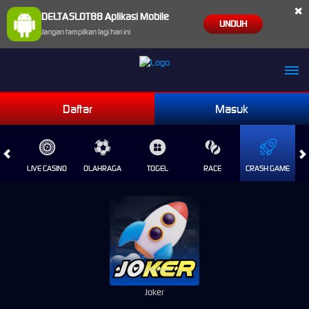
×
DELTASLOT88 Aplikasi Mobile
UNDUH
Jangan tampilkan lagi hari ini
Daftar
Masuk
S
LIVE CASINO
OLAHRAGA
TOGEL
RACE
CRASH GAME
Joker