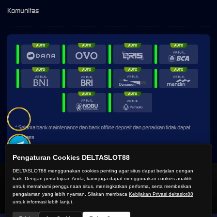
Komunitas
* Selama bank maintenance dan bank offline deposit dan penarikan tidak dapat
diproses
Pengaturan Cookies DELTASLOT88
DELTASLOT88 menggunakan cookies penting agar situs dapat berjalan dengan
baik. Dengan persetujuan Anda, kami juga dapat menggunakan cookies analitik
©2026 DELTASLOT88 menawarkan berbagai macam provider pilihan terbaik dan
untuk memahami penggunaan situs, meningkatkan performa, serta memberikan
didukung oleh Layanan Pelanggan profesional 24/7 yang siap melayani Anda.
pengalaman yang lebih nyaman. Silakan membaca
Kebijakan Privasi deltaslot88
untuk informasi lebih lanjut.