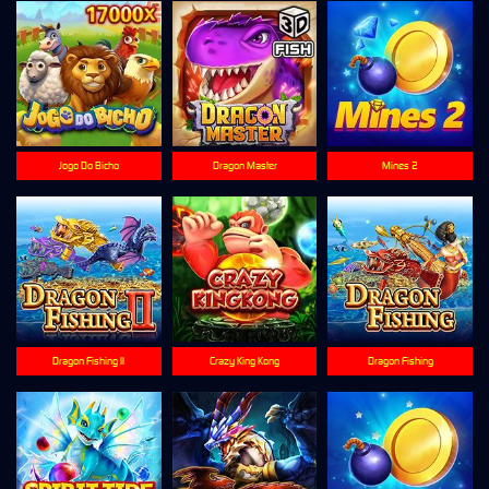
Jogo Do Bicho
Dragon Master
Mines 2
Dragon Fishing II
Crazy King Kong
Dragon Fishing