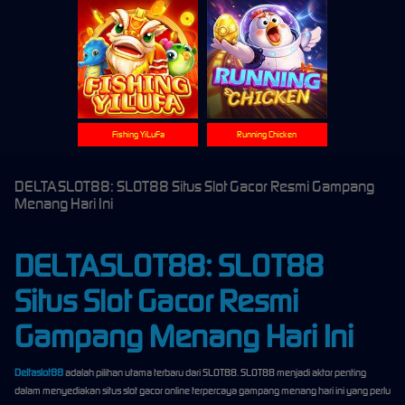
Fishing YiLuFa
Running Chicken
DELTASLOT88: SLOT88 Situs Slot Gacor Resmi Gampang
Menang Hari Ini
DELTASLOT88: SLOT88
Situs Slot Gacor Resmi
Gampang Menang Hari Ini
Deltaslot88
adalah pilihan utama terbaru dari SLOT88. SLOT88 menjadi aktor penting
dalam menyediakan situs slot gacor online terpercaya gampang menang hari ini yang perlu