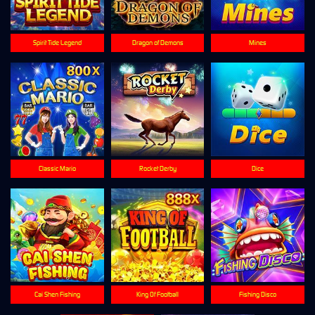
Spirit Tide Legend
Dragon of Demons
Mines
Classic Mario
Rocket Derby
Dice
Cai Shen Fishing
King Of Football
Fishing Disco