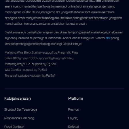
tau rahasianya. Deltaslot88 adalah situs resmi judi slot gacor dan SLOT88 online terbaik
saat ini yang menjadi tempat fokus bermain judi online terutama slot gacor gampang
menang hari ini. Dari ribuan jenis game slot yang ada didunia saat ini akan membuat
sebagian besar masyarakat bimbang mau bermain pada game slot seperti apa yang bisa
menghasilkan kemenangan dan menciptakan jackpot maxwin.
Oleh karena ada banyak pertanyaan yang kami tampung, maka kami sebagai pihak resmi
layanan judi online terpercaya di Indonesia - Asia sudah merangkum 5 daftar
slot
paling
laris dan pastinya gacor tidak diragukan lagi. Berikut listnya:
Mahjong Wins Black Scatter - support by Pragmatic Play
Gates Of Olympus 1000 - support by Pragmatic Play
Mahjong Ways 1, 2 - support by Pg Soft
Wild Bandito - support by Pg Soft
The great Icescape - support by Pg Soft
Kebijaksanaan
Platform
Situs Judi Slot Terpercaya
Promosi
Responsible Gambling
Loyalty
Pusat Bantuan
Referral