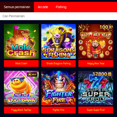
Semua permainan
Arcade
Fishing
Mole Crash
Shade Dragons Fishing
Happy New Year
Piggy Bank TapTap
Fighter Fire
Super Super Fruit