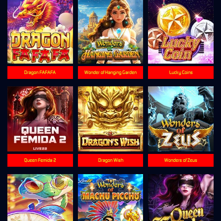
Dragon FAFAFA
Wonder of Hanging Garden
Lucky Coins
Queen Femida 2
Dragon Wish
Wonders of Zeus