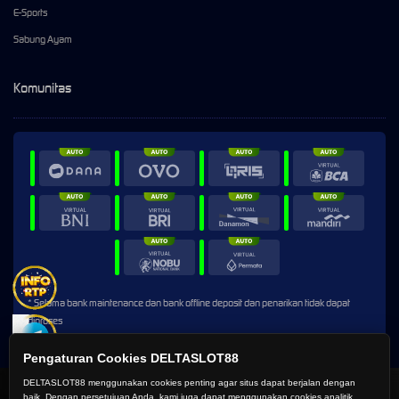
E-Sports
Sabung Ayam
Komunitas
* Selama bank maintenance dan bank offline deposit dan penarikan tidak dapat
diproses
Pengaturan Cookies DELTASLOT88
DELTASLOT88 menggunakan cookies penting agar situs dapat berjalan dengan
baik. Dengan persetujuan Anda, kami juga dapat menggunakan cookies analitik