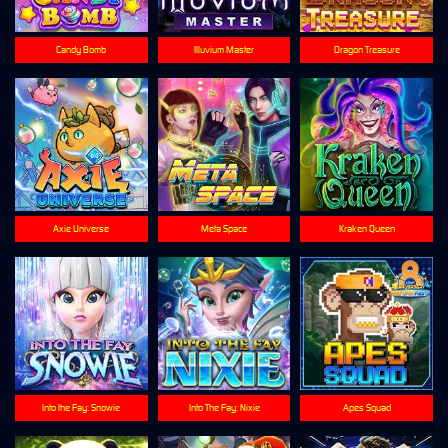
Candy Bomb
Illuvium Master
Dragon Treasure
Axie Universe
Meta Space
Kraken Queen
Into the Fay: Snowie
Into The Fay: Nixie
Apes Squad