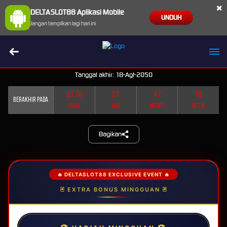
×
DELTASLOT88 Aplikasi Mobile
UNDUH
Jangan tampilkan lagi hari ini
BONUS ROLLINGAN POKER
Tanggal akhir: 18-Agt-2050
8776
21
47
18
BERAKHIR PADA
HARI
JAM
MENIT
DETIK
Bagikan
🔥 DELTASLOT88 EXCLUSIVE EVENT 🔥
🃏 EXTRA BONUS MINGGUAN 🃏