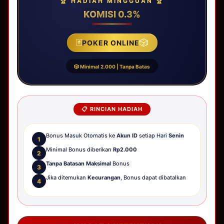
🏆 HADIAH MINGGUAN 🏆
KOMISI 0.3%
🃏
🎲
POKER ONLINE
🎲 Minimal 2.000 | Tanpa Batas
📋 RINCIAN HADIAH
Bonus Masuk Otomatis ke
Akun ID
setiap Hari
Senin
1
Minimal Bonus diberikan
Rp2.000
2
Tanpa Batasan Maksimal
Bonus
3
Jika ditemukan
Kecurangan
, Bonus dapat dibatalkan
4